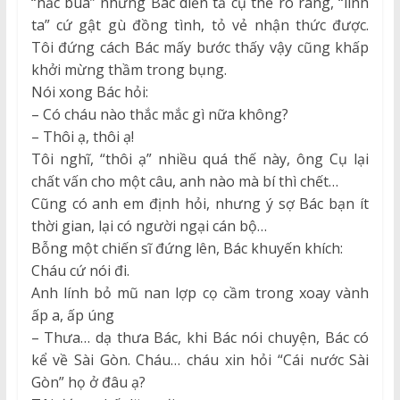
“hắc búa” nhưng Bác diễn tả cụ thể rõ ràng, “lính
ta” cứ gật gù đồng tình, tỏ vẻ nhận thức được.
Tôi đứng cách Bác mấy bước thấy vậy cũng khấp
khởi mừng thầm trong bụng.
Nói xong Bác hỏi:
– Có cháu nào thắc mắc gì nữa không?
– Thôi ạ, thôi ạ!
Tôi nghĩ, “thôi ạ” nhiều quá thế này, ông Cụ lại
chất vấn cho một câu, anh nào mà bí thì chết…
Cũng có anh em định hỏi, nhưng ý sợ Bác bạn ít
thời gian, lại có người ngại cán bộ…
Bỗng một chiến sĩ đứng lên, Bác khuyến khích:
Cháu cứ nói đi.
Anh lính bỏ mũ nan lợp cọ cầm trong xoay vành
ấp a, ấp úng
– Thưa… dạ thưa Bác, khi Bác nói chuyện, Bác có
kể về Sài Gòn. Cháu… cháu xin hỏi “Cái nước Sài
Gòn” họ ở đâu ạ?