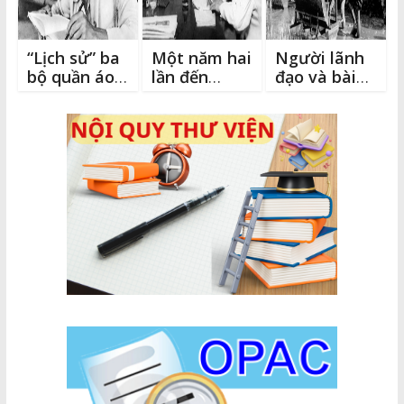
“Lịch sử” ba
Một năm hai
Người lãnh
bộ quần áo
lần đến
đạo và bài
của Bác
thăm trại
học tu
giam
dưỡng,
tránh cám
dỗ