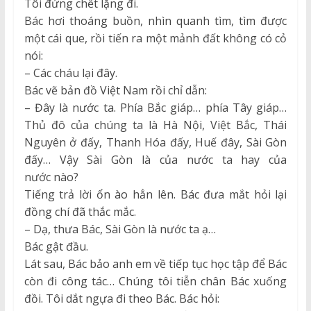
Tôi đứng chết lặng đi.
Bác hơi thoáng buồn, nhìn quanh tìm, tìm được
một cái que, rồi tiến ra một mảnh đất không có cỏ
nói:
– Các cháu lại đây.
Bác vẽ bản đồ Việt Nam rồi chỉ dẫn:
– Đây là nước ta. Phía Bắc giáp… phía Tây giáp…
Thủ đô của chúng ta là Hà Nội, Việt Bắc, Thái
Nguyên ở đấy, Thanh Hóa đấy, Huế đây, Sài Gòn
đấy… Vậy Sài Gòn là của nước ta hay của
nước nào?
Tiếng trả lời ổn ào hẳn lên. Bác đưa mắt hỏi lại
đồng chí đã thắc mắc.
– Dạ, thưa Bác, Sài Gòn là nước ta ạ…
Bác gật đầu.
Lát sau, Bác bảo anh em về tiếp tục học tập để Bác
còn đi công tác… Chúng tôi tiễn chân Bác xuống
đồi. Tôi dắt ngựa đi theo Bác. Bác hỏi: