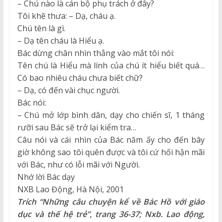
– Chú nào là cán bộ phụ trách ở đây?
Tôi khẽ thưa: – Dạ, cháu ạ.
Chú tên là gì.
– Dạ tên cháu là Hiểu ạ.
Bác dừng chân nhìn thẳng vào mắt tôi nói:
Tên chú là Hiểu mà lính của chú ít hiểu biết quá…
Có bao nhiêu cháu chưa biết chữ?
– Dạ, có đến vài chục người.
Bác nói:
– Chú mở lớp bình dân, dạy cho chiến sĩ, 1 tháng
rưỡi sau Bác sẽ trở lại kiểm tra…
Câu nói và cái nhìn của Bác năm ấy cho đến bây
giờ không sao tôi quên được và tôi cứ hối hận mãi
với Bác, như có lỗi mãi với Người.
Nhớ lời Bác dạy
NXB Lao Động, Hà Nội, 2001
Trích “Những câu chuyện kể về Bác Hồ với giáo
dục và thế hệ trẻ”, trang 36-37; Nxb. Lao động,