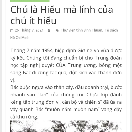
Thuận
Chú là Hiểu mà lính của
Cổng
chú ít hiểu
Vào
,
Tri
26 Tháng 7, 2021
Thư viện tỉnh Bình Thuận
Tủ sách
Thức
Hồ Chí Minh
Tháng 7 năm 1954, hiệp định Giơ-ne-vơ vừa được
ký kết. Chúng tôi đang chuẩn bị cho Trung đoàn
học tập nghị quyết CỦA Trung ương, bỗng một
sang Bác đi công tác qua, đột kích vào thành đơn
vị.
Bác buộc ngựa vào thân cây, đầu doanh trại, bước
nhanh vào “lán” của chúng tôi. Chưa kịp đánh
kẻng tập trung đơn vị, cán bộ và chiến sĩ đã ùa ra
vây quanh Bác “muôn năm muôn năm” vang dậy
cả khu rừng.