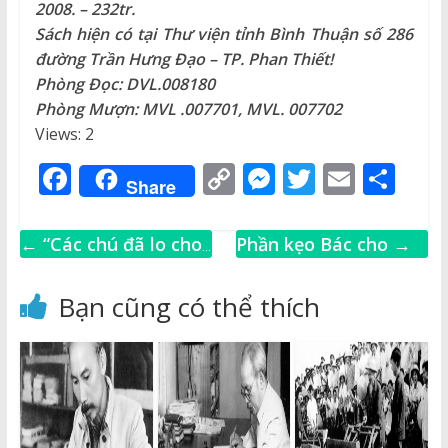
2008. – 232tr.
Sách hiện có tại Thư viện tỉnh Bình Thuận số 286
đường Trần Hưng Đạo – TP. Phan Thiết!
Phòng Đọc: DVL.008180
Phòng Mượn: MVL .007701, MVL. 007702
Views: 2
F
C
M
T
E
S
Share
a
o
e
w
m
h
c
p
ss
it
ai
ar
←
“Các chú đã lo cho
Phần kẹo Bác cho
→
e
y
e
te
l
e
các cháu học tập như
b
Li
n
r
thế nào?”
Bạn cũng có thể thích
o
n
g
o
k
e
k
r