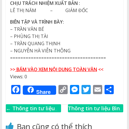
CHỊU TRÁCH NHIỆM XUẤT BẢN :
LÊ THỊ NĂM – GIÁM ĐỐC
BIÊN TẬP VÀ TRÌNH BÀY:
– TRẦN VĂN BÉ
– PHÙNG THỊ TÀI
– TRẦN QUANG THỊNH
– NGUYỄN HÀ VIỄN THÔNG
=====================================
>>
BẤM VÀO XEM NỘI DUNG TOÀN VĂN
<<
Views: 0
F
C
M
T
E
S
Share
a
o
e
w
m
h
c
p
ss
it
ai
ar
←
Thông tin tư liệu
Thông tin tư liệu Bình
e
y
e
te
l
e
Bình Thuận Số 2 năm
Thuận Số 4 năm 2007
b
Li
n
r
2007
→
Bạn cũng có thể thích