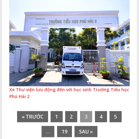
Xe Thư viện lưu động đến với học sinh Trường Tiểu học
Phú Hài 2
« TRƯỚC
1
2
3
4
5
…
19
SAU »