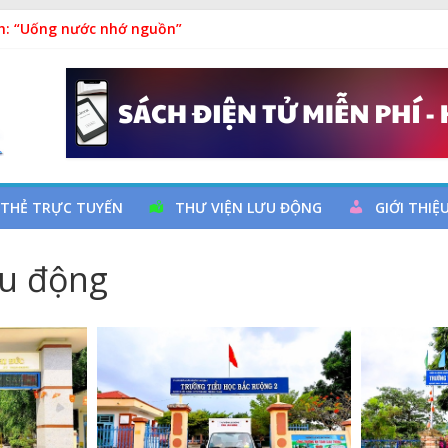
h: “Uống nước nhớ nguồn”
uy cơ đột quỵ não và dự phòng
hả
a đọc qua chương trình giao lưu và trao tặng sách cho thiếu nh
m Ngày thành lập Công đoàn Việt Nam (28/7/1929 – 28/7/2026)
 THẺ TRỰC TUYẾN
THƯ VIỆN LƯU ĐỘNG
GIỚI THIỆ
ưu động