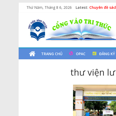
Skip
Thứ Năm, Tháng 8 6, 2026
Latest:
Chuyên đề sác
to
Các yếu tố ng
content
Thư
Vịt Con Cẩu T
Lan tỏa văn hó
Kỷ niệm 97 nă
Viện
Tỉnh
TRANG CHỦ
OPAC
ĐĂNG KÝ
Bình
thư viện l
Thuận
Cổng
Vào
Tri
Thức