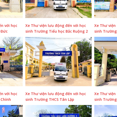
ến với học
Xe Thư viện lưu động đến với học
Xe Thư viện 
 Đức
sinh Trường Tiểu học Bắc Ruộng 2
sinh Trườn
ến với học
Xe Thư viện lưu động đến với học
Xe Thư viện 
 Chính
sinh Trường THCS Tân Lập
sinh Trường