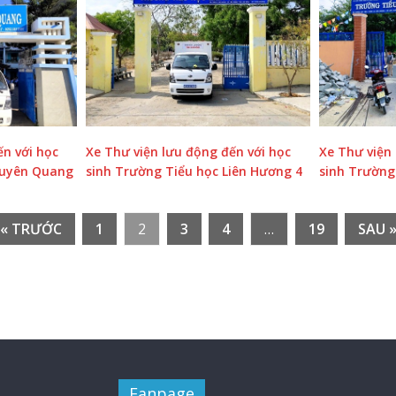
ến với học
Xe Thư viện lưu động đến với học
Xe Thư viện 
Tuyên Quang
sinh Trường Tiểu học Liên Hương 4
sinh Trường
« TRƯỚC
1
2
3
4
…
19
SAU 
Fanpage